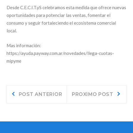
Desde C.E.C.I.T.yS celebramos esta medida que ofrece nuevas
oportunidades para potenciar las ventas, fomentar el
consumo y seguir fortaleciendo el ecosistema comercial
local.
Mas información:
https://ayuda.payway.com.ar/novedades/llega-cuotas-
mipyme
Navegación
Post
Próxi
POST ANTERIOR
PROXIMO POST
anterior:
post:
de
entradas